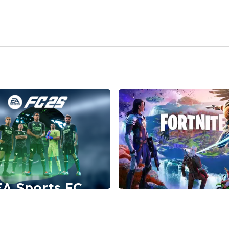
EA Sports FC
(früher FIFA)
Fortnite