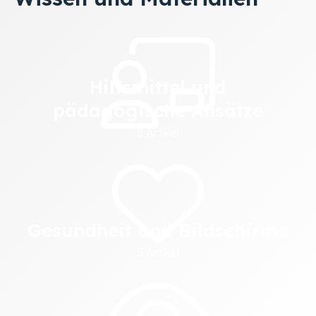
Image
Hilfsmittel und
pädagogische Ansätze
8 Artikel
Image
Gesundheit und Bildschirme
5 Artikel
Image