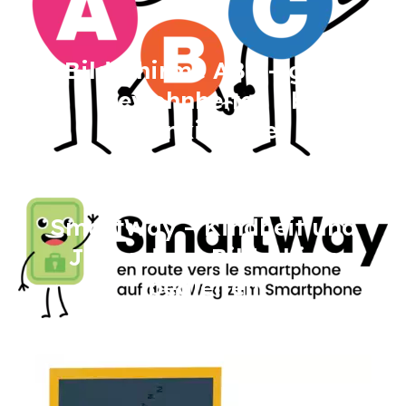
Bildschirme ABC – gute
Gewohnheiten ab
Kleinkindalter
Image
SmartWay – Kindheit und
Jugend am Bildschirm
begleiten
Image