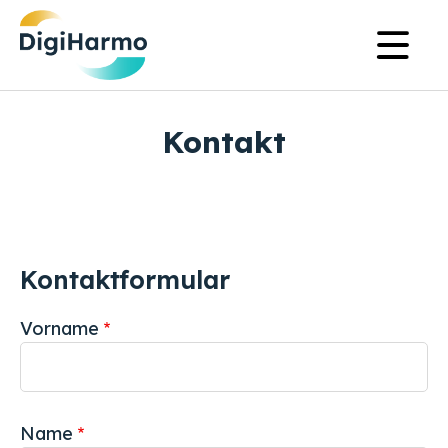
Skip
Na
to
pr
main
content
Kontakt
Kontaktformular
Vorname
Name