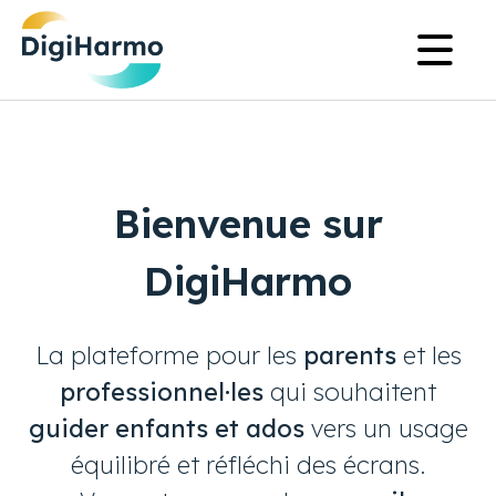
Aller
Na
au
pr
contenu
principal
Bienvenue sur
DigiHarmo
La plateforme pour les
parents
et les
professionnel·les
qui souhaitent
guider enfants et ados
vers un usage
équilibré et réfléchi des écrans.