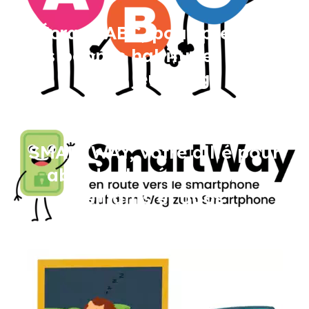
Écrans ABC, pour prendre
les bonnes habitudes dès le
plus jeune âge
Image
SMARTWAY, votre allié pour
aborder les écrans avec
enfants et ados
Image