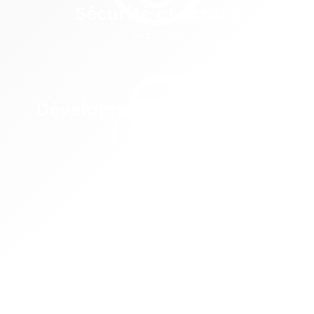
Sécurité et écrans
6 articles
Image
Développement durable et
écrans
5 articles
Image
Réseaux sociaux
5 articles
Image