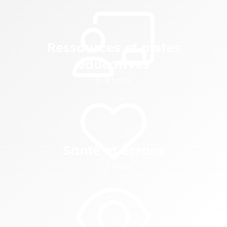
Image
Ressources et pistes
éducatives
8 articles
Image
Santé et écrans
5 articles
Image