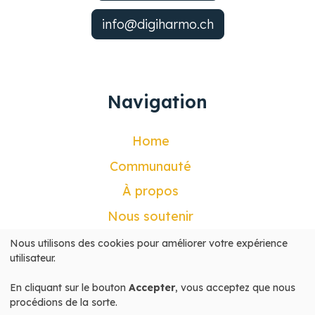
info@digiharmo.ch
Navigation
Home
Communauté
À propos
Nous soutenir
Contact
Nous utilisons des cookies pour améliorer votre expérience
Utilisation
utilisateur.
Mon compte
des
données
En cliquant sur le bouton
Accepter
, vous acceptez que nous
personnelles
procédions de la sorte.
et