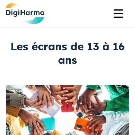
Aller
Na
au
pr
contenu
principal
Les écrans de 13 à 16
ans