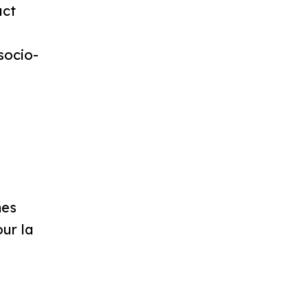
act
socio-
nes
ur la