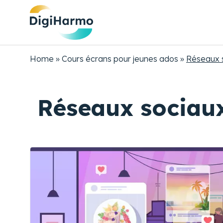
Aller
au
contenu
principal
Fil
Home
Cours écrans pour jeunes ados
Réseaux s
d'Ariane
Réseaux sociaux