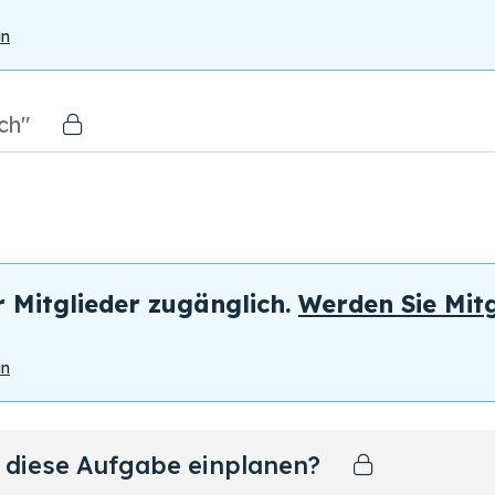
an
ch"
r Mitglieder zugänglich.
Werden Sie Mitg
an
ür diese Aufgabe einplanen?