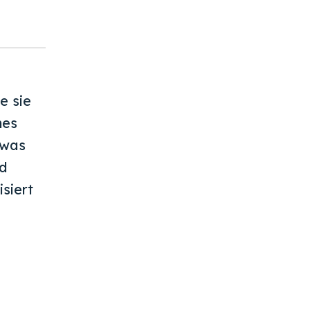
e sie
hes
 was
nd
isiert