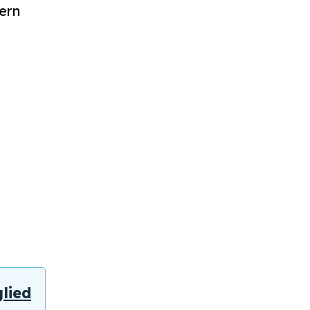
ern
lied