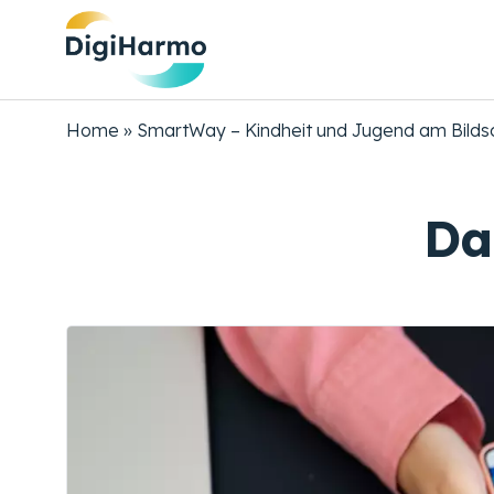
Skip
to
main
content
Breadcrumb
Home
SmartWay – Kindheit und Jugend am Bilds
Da