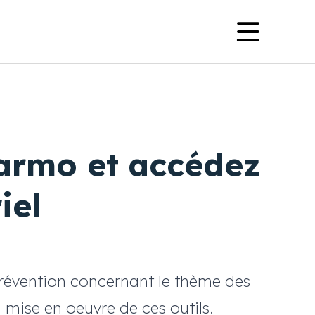
Navig
princi
armo et accédez
iel
prévention concernant le thème des
mise en oeuvre de ces outils.