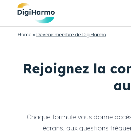
Skip
to
main
content
Breadcrumb
Home
Devenir membre de DigiHarmo
Rejoignez la c
au
Chaque formule vous donne accès à
écrans, aux questions fréque